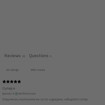
Reviews
Questions
30
0
With media
Супер е
Даниел А.
Verified buyer
След месец мускулите ми са по-изразени, либидото супер.