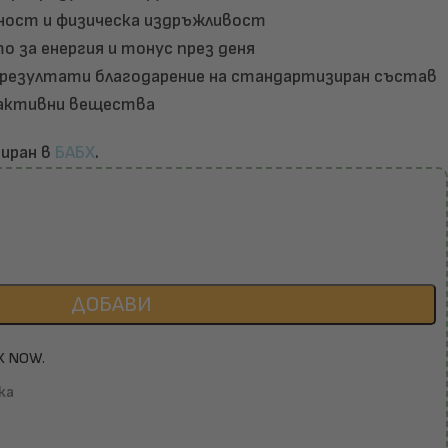
ност и физическа издръжливост
 за енергия и тонус през деня
 резултати благодарение на стандартизиран състав
 активни вещества
иран в
БАБХ
.
ДОБАВИ
X NOW.
ка