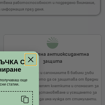
мствена работоспособност и подредено внимание,
 информация през деня.
Естествена антиоксидантна
защита
РЪЧКА С
ниране
Полифенолите и сапонините в бабини зъби
помагат на тялото да се защитава от вредни
а получaваш още
сни статии.
влияния.
Те подкрепят клетките и спомагат за
по-бързото възстановяване и усещането за
общ баланс, без да има нужда от стимуланти.