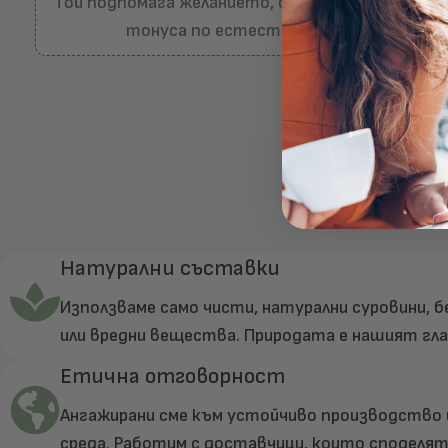
Той подпомага желанието, самочувствието и
тонуса по естествен начин.
Водени от при
Натурални съставки
Използваме само чисти, натурални суровини, 
или вредни вещества. Природата е нашият гла
Етична отговорност
Ангажирани сме към устойчиво производство 
среда. Работим с доставчици, които споделя