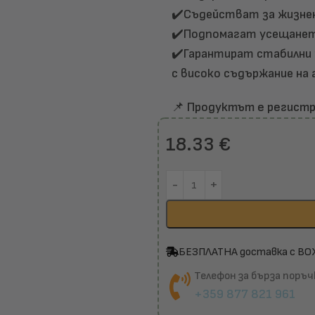
✔️Съдействат за жизне
✔️Подпомагат усещането
✔️Гарантират стабилни
с високо съдържание на
📌
Продуктът е регистр
18.33
€
БЕЗПЛАТНА доставка с BO
Телефон за бърза поръч
+359 877 821 961