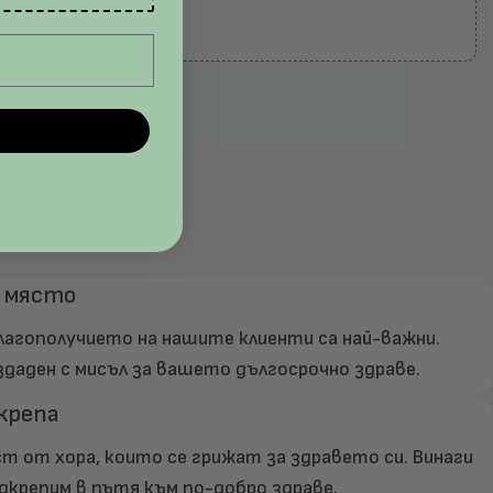
а първо място.
о място
агополучието на нашите клиенти са най-важни.
здаден с мисъл за вашето дългосрочно здраве.
крепа
 от хора, които се грижат за здравето си. Винаги
одкрепим в пътя към по-добро здраве.