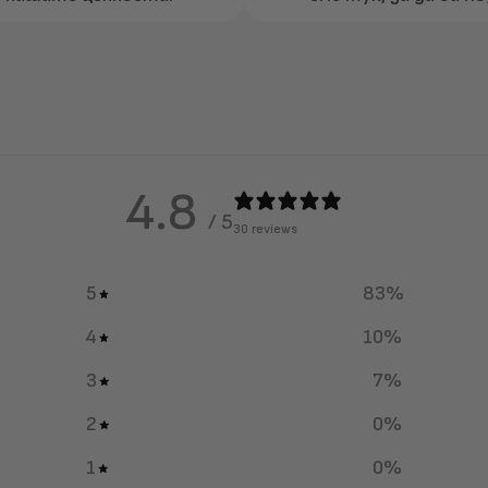
4.8
/ 5
30 reviews
5
83
%
4
10
%
3
7
%
2
0
%
1
0
%