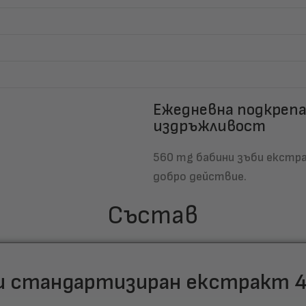
Ежедневна подкрепа
издръжливост
560 mg бабини зъби екстр
добро действие.
Състав
би стандартизиран екстракт 