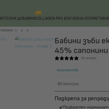
HOT
НИТЕЛНИ ДОБАВКИ
COLLAGEN PRO B
ЛЕЧЕБНА КОЗМЕТИКА
понини
Бабини зъби е
45% сапонини
30 reviews
Количество
90 капсули
Подкрепа за репро
✔️Подкрепят нормалнат