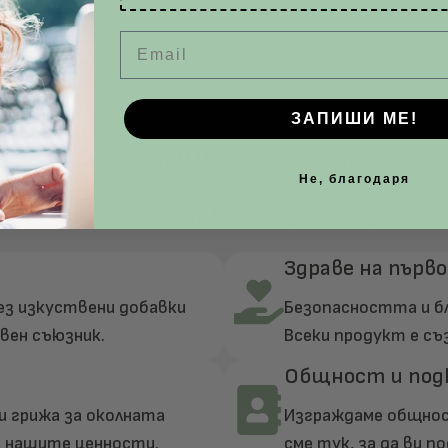
Email
ЗАПИШИ МЕ!
Ценности и ангажименти
Не, благодаря
нципи, които поставят вашето здраве и доверие н
Здраве на първ
без изкуствени добавки
Безопасността и бл
вен съюзник.
Всеки продукт е съ
Общност и под
и грижа за околната
Изграждаме общност
т нашите ценности.
сме тук, за да ви п