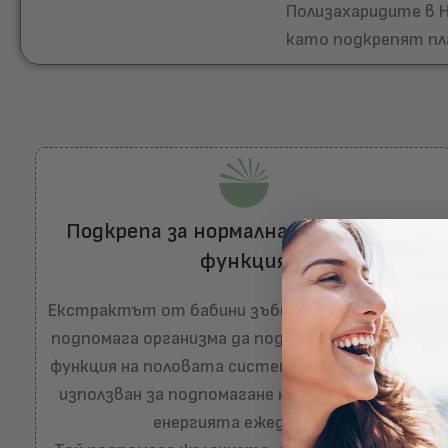
Полизахаридите в H
като подкрепят пла
Подкрепа за нормалната сексуална
функция
Екстрактът от бабини зъби със 45% сапонини
подпомага организма да поддържа нормалната
функция на половата система и е традиционно
използван за подпомагане на жизнеността и
енергията ежедневно.