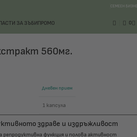
СЕМЕЕН БИЗН
0
ПАСТИ ЗА ЗЪБИ
ПРОМО
кстракт 560мг.
Дневен прием
1 капсула
дуктивното здраве и издръжливост
а репродуктивна функция и полова активност