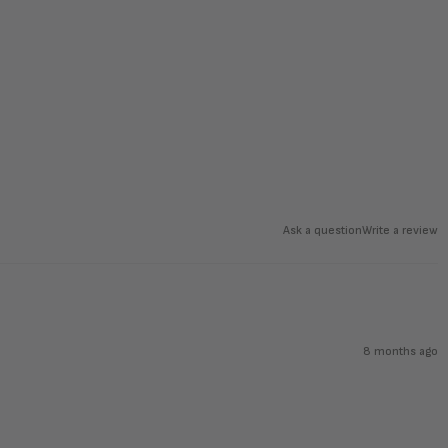
Ask a question
Write a review
8 months ago