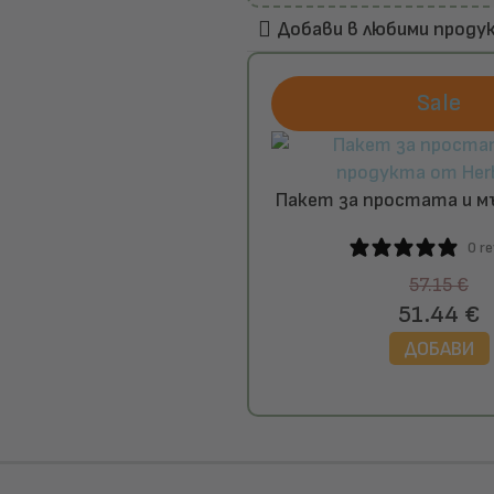
Добави в любими проду
Sale
Пакет за простата и м
– Saw Palmetto, Prostalf
0 r
57.15
€
51.44
€
ДОБАВИ