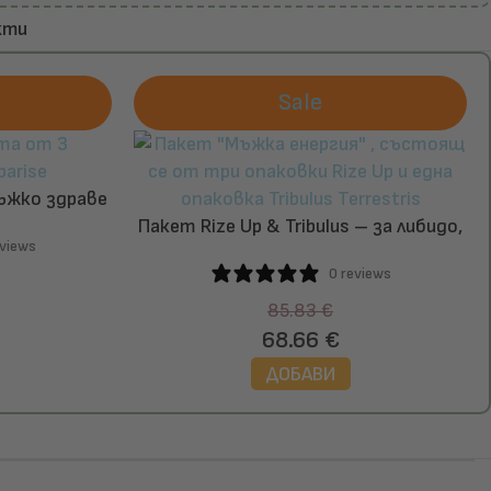
кти
Sale
ъжко здраве
ix & Tribulus
Пакет Rize Up & Tribulus – за либидо,
eviews
потентност и издръжливост
0 reviews
85.83
€
68.66
€
ДОБАВИ