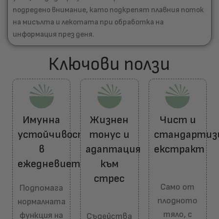
подредено внимание, като подкрепят плавния поток
на мисълта и лекотата при обработка на
информация през деня.
Ключови ползи​
Имунна
Жизнен
Чист и
устойчивост
тонус и
стандартиз
в
адаптация
екстракт
ежедневието
към
стрес
Само от
Подпомага
плодното
нормалната
тяло, с
функция на
Съдейства