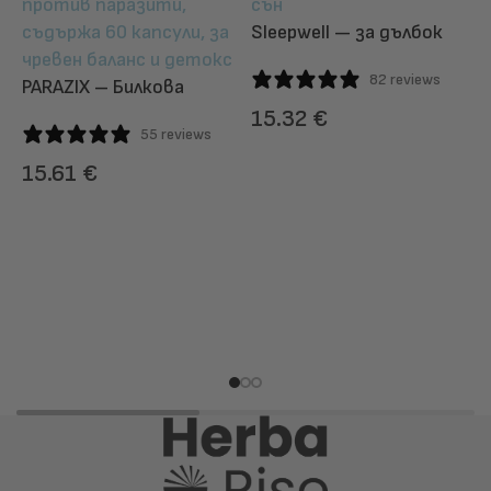
Sleepwell — за дълбок
сън и релакс
82 reviews
PARAZIX – Билкова
формула за лекота в
15.32
€
55 reviews
Л
корема и балансирано
ДОБАВИ
–
храносмилане
15.61
€
к
ДОБАВИ