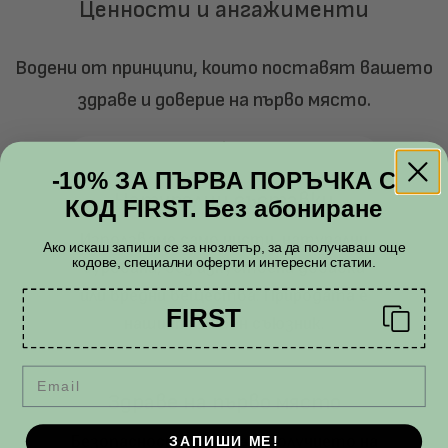
Ценности и ангажименти
Водени от принципи, които поставят вашето
здраве и доверие на първо място.
-10% ЗА ПЪРВА ПОРЪЧКА С
Натурални съставки
КОД FIRST. Без абониране
Използваме само чисти, натурални
Ако искаш запиши се за нюзлетър, за да получaваш още
кодове, специални оферти и интересни статии.
суровини, без изкуствени добавки
или вредни вещества. Природата е
FIRST
нашият главен съюзник.
Email
Здраве на първо място
Безопасността и благополучието на
ЗАПИШИ МЕ!