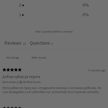
2
0
%
1
0
%
Ask a question
Write a review
Reviews
Questions
10
0
With media
7 months ago
Добър избор за сезона
Красимир Д.
Verified buyer
Използвам го през най-студените месеци и останах доволен. Не
съм боледувал и се чувствах по-устойчив. Бих поръчал отново.