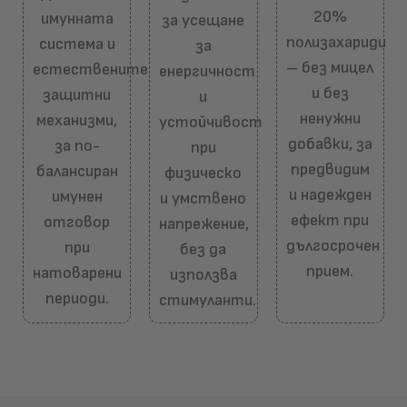
20%
имунната
за усещане
полизахариди
система и
за
– без мицел
естествените
енергичност
и без
защитни
и
ненужни
механизми,
устойчивост
добавки, за
за по-
при
предвидим
балансиран
физическо
и надежден
имунен
и умствено
ефект при
отговор
напрежение,
дългосрочен
при
без да
прием.
натоварени
използва
периоди.
стимуланти.