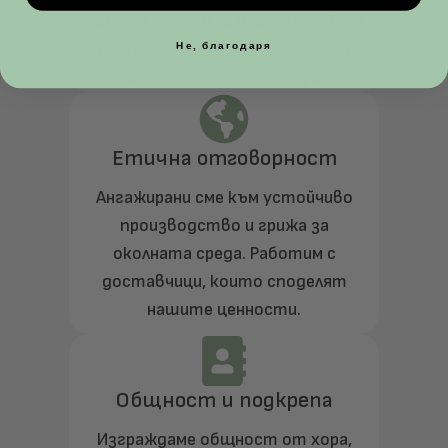
нашите клиенти са най-важни. Всеки
Не, благодаря
продукт е създаден с мисъл за
вашето дългосрочно здраве.
Етична отговорност
Ангажирани сме към устойчиво
производство и грижа за
околната среда. Работим с
доставчици, които споделят
нашите ценности.
Общност и подкрепа
Изграждаме общност от хора,