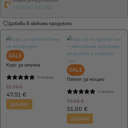
Телефон за бърза поръчка
+359 877 821 961
Добави в любими продукти
SALE
Курс за имунна
SALE
устойчивост с Parazix,
0 reviews
Reishi и Shiitake
Пакет за нощно
възстановяване –
52.79
€
0 reviews
Collagen PRO B, Рейши &
47.51
€
Sleepwell
70.88
€
ДОБАВИ
51.00
€
ДОБАВИ