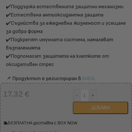
✔️Поддържа естествените защитни механизми
✔️Естествена
антиоксидантна защита
✔️Съдейства за е
жедневна жизненост
и усещане
за добра форма
✔️П
одкрепят имунната система,
намаляват
възпаленията
✔️П
одпомагат
защитата на клетките
от
оксидативен стрес
📌
Продуктът е регистриран в
БАБХ
.
17.32
€
-
+
ДОБАВИ
БЕЗПЛАТНА доставка с BOX NOW.