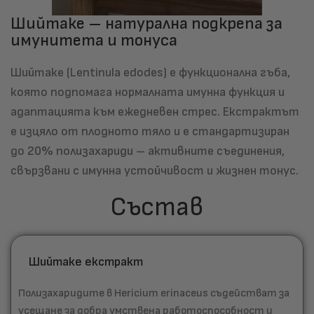
Шийтаке – натурална подкрепа за
имунитета и тонуса
Шийтаке (Lentinula edodes) е функционална гъба,
която подпомага нормалната имунна функция и
адаптацията към ежедневен стрес. Екстрактът
е изцяло от плодното тяло и е стандартизиран
до
20% полизахариди
– активните съединения,
свързвани с имунна устойчивост и жизнен тонус.
Състав
Шийтаке екстракт
Полизахаридите в Hericium erinaceus съдействат за
усещане за добра умствена работоспособност и