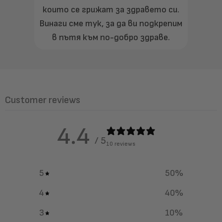
които се грижат за здравето си.
Винаги сме тук, за да ви подкрепим
в пътя към по-добро здраве.
Customer reviews
4.4
/ 5
10 reviews
5
50
%
4
40
%
3
10
%