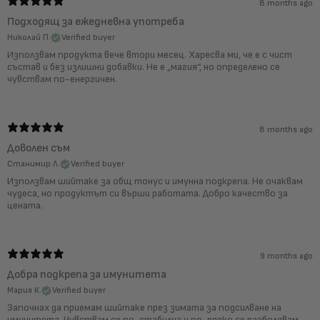
8 months ago
Подходящ за ежедневна употреба
Николай П.
Verified buyer
Използвам продукта вече втори месец. Харесва ми, че е с чист
състав и без излишни добавки. Не е „магия“, но определено се
чувствам по-енергичен.
8 months ago
Доволен съм
Станимир Л.
Verified buyer
Използвам шийтаке за общ тонус и имунна подкрепа. Не очаквам
чудеса, но продуктът си върши работата. Добро качество за
цената.
9 months ago
Добра подкрепа за имунитета
Мария К.
Verified buyer
Започнах да приемам шийтаке през зимата за подсилване на
имунитета. Чувствам се по-стабилна и по-рядко се разболявам.