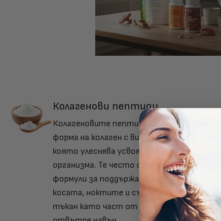
Колагенови пептиди
Колагеновите пептиди са хидролизирана
форма на колаген с висока бионаличност,
която улеснява усвояването им от
организма. Те често се използват във
формули за поддържане на кожата,
косата, ноктите и съединителната
тъкан като част от цялостната грижа
отвътре навън.