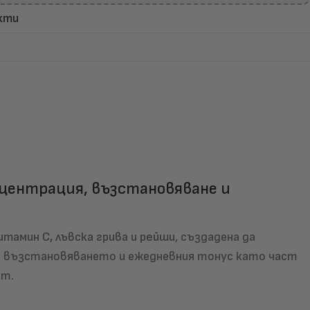
кти
центрация, възстановяване и
итамин C, лъвска грива и рейши
, създадена да
, възстановяването и ежедневния тонус като част
от.