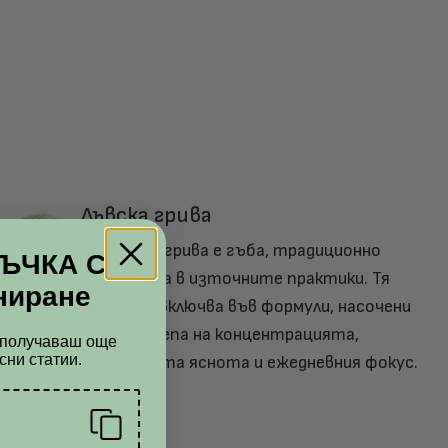
Лъвска грива
Лъвската грива е гъба, традиционно
РЪЧКА С
използвана в източните практики. Тя
ниране
често се включва във формули, насочени
към подкрепа на концентрацията,
а получaваш още
сни статии.
умствената яснота и ежедневния фокус.