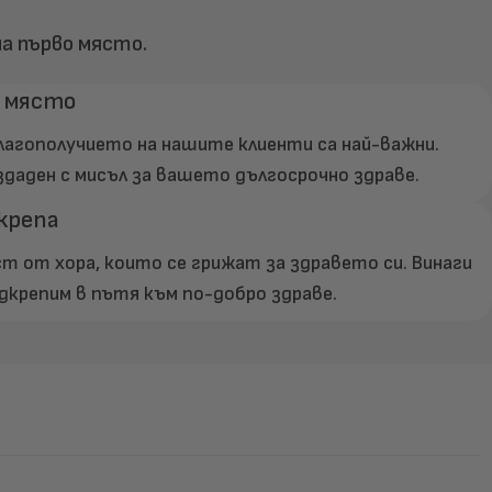
а първо място.
о място
агополучието на нашите клиенти са най-важни.
здаден с мисъл за вашето дългосрочно здраве.
крепа
 от хора, които се грижат за здравето си. Винаги
одкрепим в пътя към по-добро здраве.