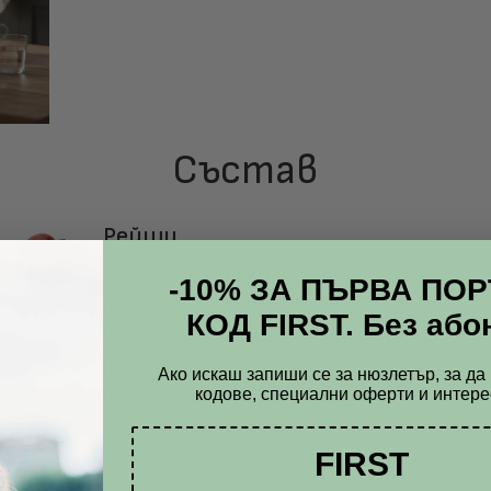
Състав
Рейши
Рейши е адаптогенна гъба, традиционно
-10% ЗА ПЪРВА ПО
използвана в източните практики. Тя
КОД FIRST. Без або
често се включва във формули за
подкрепа на общия тонус,
Ако искаш запиши се за нюзлетър, за д
кодове, специални оферти и интере
устойчивостта на организма и
усещането за баланс в ежедневието.
FIRST