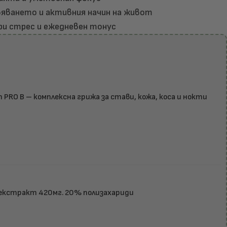
яването и активния начин на живот
при стрес и ежедневен тонус
n PRO B – комплексна грижа за стави, кожа, коса и нокти
екстракт 420мг. 20% полизахариди