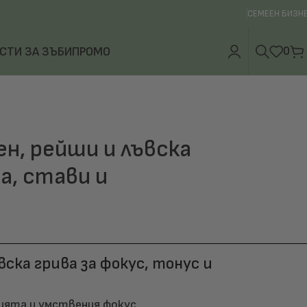
СЕМЕЕН БИЗН
0
СТИ ЗА ЗЪБИ
ПРОМО
ен, рейши и лъвска
а, стави и
вска грива за фокус, тонус и
ията и умствения фокус