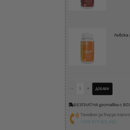
Лъвска
-
+
ДОБАВИ
БЕЗПЛАТНА доставка с BO
Телефон за бърза поръч
+359 877 821 961