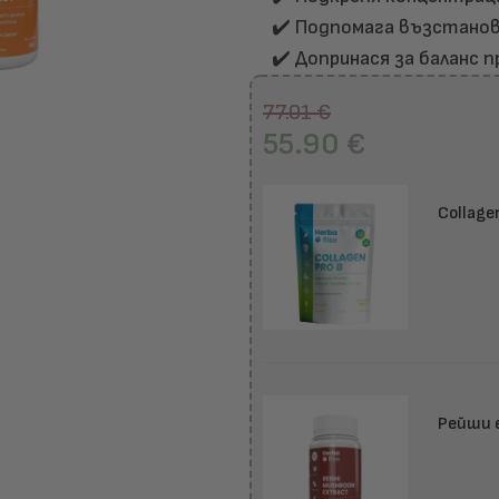
✔️ Подпомага възстанов
✔️ Допринася за баланс 
77.01
€
55.90
€
Collage
Рейши 