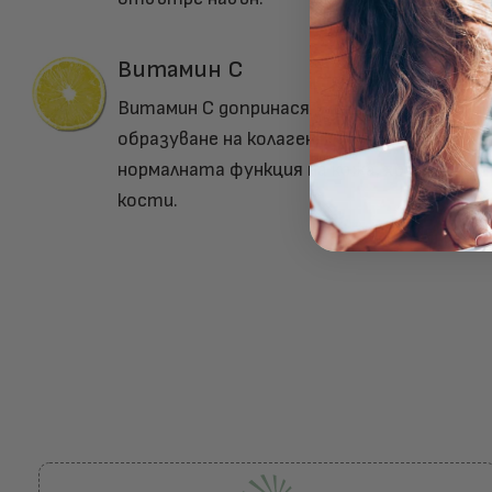
Витамин C
Витамин C допринася за нормалното
образуване на колаген, който подпомага
нормалната функция на кожа, хрущяли и
кости.