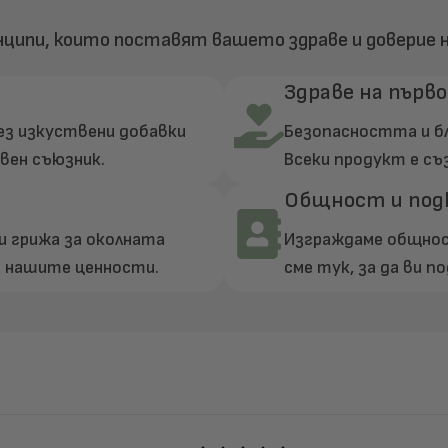
нципи, които поставят вашето здраве и доверие н
Здраве на първ
без изкуствени добавки
Безопасността и бл
вен съюзник.
Всеки продукт е съ
Общност и под
и грижа за околната
Изграждаме общност
т нашите ценности.
сме тук, за да ви п