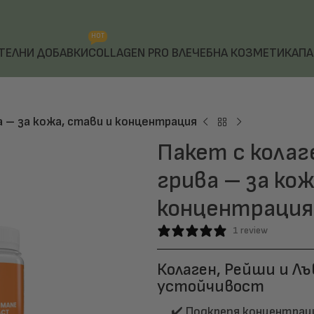
HOT
ТЕЛНИ ДОБАВКИ
COLLAGEN PRO B
ЛЕЧЕБНА КОЗМЕТИКА
ПА
а – за кожа, стави и концентрация
Пакет с колаг
грива – за кож
концентрация
1 review
Колаген, Рейши и Лъ
устойчивост
✔️ Подкрепя концентрац