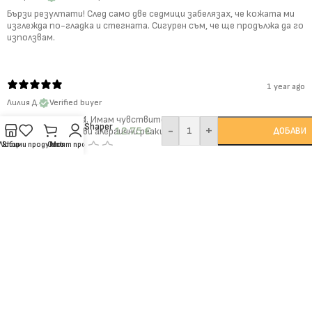
Бързи резултати! След само две седмици забелязах, че кожата ми
изглежда по-гладка и стегната. Сигурен съм, че ще продължа да го
използвам.
1 year ago
Лилия Д.
Verified buyer
Антицелулитен
Не дразни кожата. Имам чувствителна кожа, но този гел не
гел Body Shaper
-
+
12.75
€
ДОБАВИ
предизвика никакви алергични реакции. Мога да го използвам без
притеснения.
Любими продукти
Shop
Cart
Моят профил
Show more
СВЪРЗАНИ ПРОДУКТИ