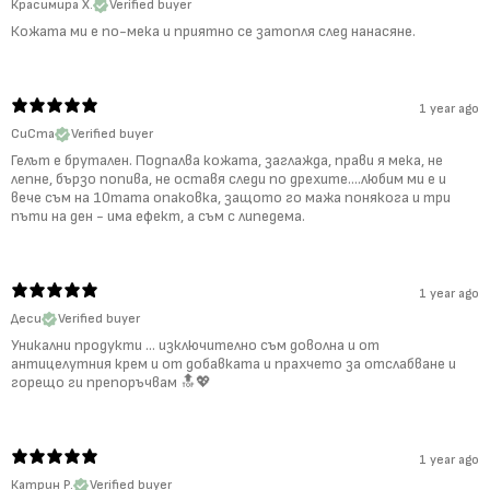
Красимира Х.
Verified buyer
Кожата ми е по-мека и приятно се затопля след нанасяне.
1 year ago
СиСта
Verified buyer
Гелът е брутален. Подпалва кожата, заглажда, прави я мека, не
лепне, бързо попива, не оставя следи по дрехите....любим ми е и
вече съм на 10тата опаковка, защото го мажа понякога и три
пъти на ден - има ефект, а съм с липедема.
1 year ago
Деси
Verified buyer
Уникални продукти … изключително съм доволна и от
антицелутния крем и от добавката и прахчето за отслабване и
горещо ги препоръчвам 🔝💖
1 year ago
Катрин Р.
Verified buyer