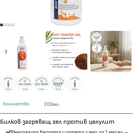
Количество
200мл.
Билков загряващ гел против целулит
✔️
Ремоделира бедрата и дупето само за 1 месец –