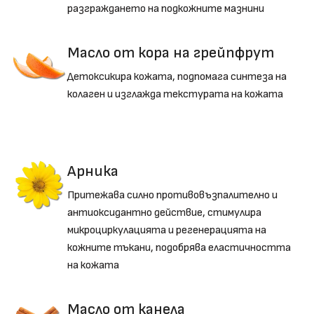
разграждането на подкожните мазнини
Масло от кора на грейпфрут
Детоксикира кожата, подпомага синтеза на
колаген и изглажда текстурата на кожата
Арника
Притежава силно противовъзпалително и
антиоксидантно действие, стимулира
микроциркулацията и регенерацията на
кожните тъкани, подобрява еластичността
на кожата
Масло от канела