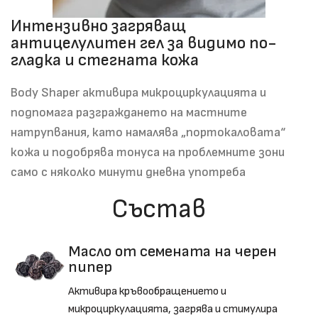
Интензивно загряващ
антицелулитен гел за видимо по-
гладка и стегната кожа
Body Shaper активира микроциркулацията и
подпомага разграждането на мастните
натрупвания, като намалява „портокаловата“
кожа и подобрява тонуса на проблемните зони
само с няколко минути дневна употреба
Състав
Масло от семената на черен
пипер
Активира кръвообращението и
микроциркулацията, загрява и стимулира