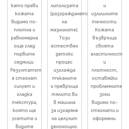
като прави
липолизата
и
кожата
(разграждането
излишните
видимо по-
на
течности.
плътна и
мазнините).
Кожата
равномерна
Този
възвръща
още след
естествен
своята
първите
детокс
еластичност
седмици.
процес
и
Резултатът
изглажда
плътност,
е стегнат
тъканите
оставяйки
силует и
и превръща
проблемните
гладка
тялото ви
зони
текстура,
в машина
видимо по-
която ще
за изгаряне
стегнати и
усетите и
на целулит
оформени.
видите
денонощно.