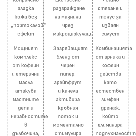
гладка
разграждане
стягане и
кожа без
на мазнини
тонус за
„портокалов“
чрез
изваян
ефект
микроциркулация
силует
Мощният
Загряващият
Комбинацията
комплекс
бленд от
от арника и
от кофеин
черен
кофеин
и етерични
пипер,
действа
масла
грейпфрут
като
атакува
и канела
естествен
мастните
активира
лимфен
депа и
кръвния
дренаж,
неравностите
поток и
който
в
моментално
елиминира
дълбочина,
стимулира
подпухналостт