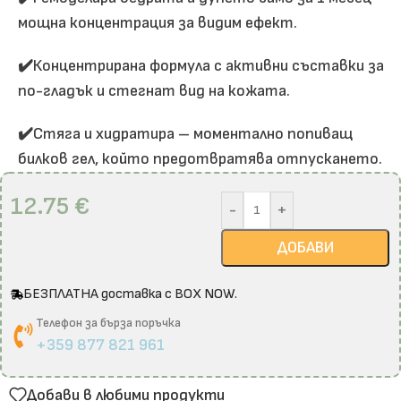
мощна концентрация за видим ефект.
✔️
Концентрирана формула с активни съставки за
по-гладък и стегнат вид на кожата.
✔️
Стяга и хидратира – моментално попиващ
билков гел, който предотвратява отпускането.
12.75
€
-
+
ДОБАВИ
БЕЗПЛАТНА доставка с BOX NOW.
Телефон за бърза поръчка
+359 877 821 961
Добави в любими продукти