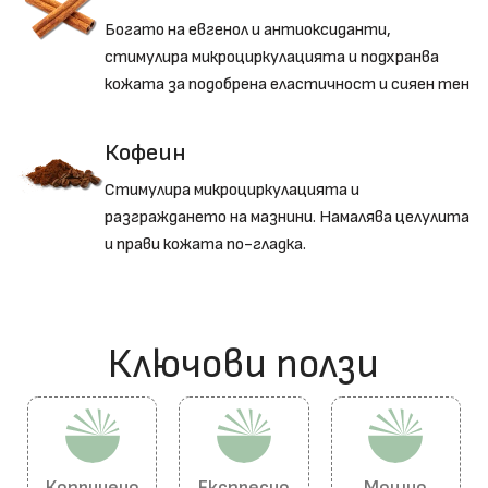
Богато на евгенол и антиоксиданти,
стимулира микроциркулацията и подхранва
кожата за подобрена еластичност и сияен тен
Кофеин
Стимулира микроциркулацията и
разграждането на мазнини. Намалява целулита
и прави кожата по-гладка.
Ключови ползи​
Копринено
Експресно
Мощно