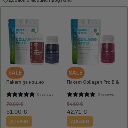
Добави в любими продукти
SALE
SALE
Пакет за нощно
Пакет Collagen Pro B &
възстановяване –
Menohelp – за кожа,
0 reviews
0 reviews
Collagen PRO B, Рейши &
стави и хормонален
Sleepwell
баланс
70.88
€
54.60
€
51.00
€
42.71
€
ДОБАВИ
ДОБАВИ