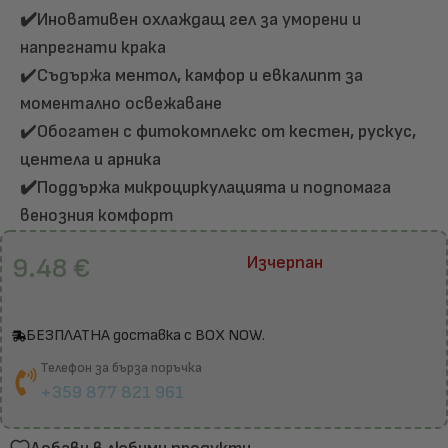
✔️Иновативен охлаждащ гел
за уморени и
напрегнати крака
✔️Съдържа
ментол, камфор и евкалипт
за
моментално освежаване
✔️Обогатен с
фитокомплекс от кестен, рускус,
центела и арника
✔️
Поддържа микроциркулацията
и подпомага
венозния комфорт
9.48
€
Изчерпан
БЕЗПЛАТНА доставка с BOX NOW.
Телефон за бърза поръчка
+359 877 821 961