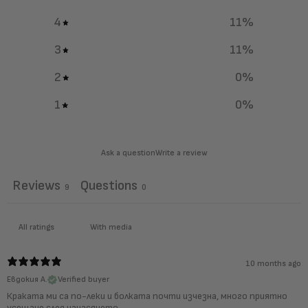
4
11
%
3
11
%
2
0
%
1
0
%
Ask a question
Write a review
Reviews
Questions
9
0
With media
10 months ago
Евдокия А.
Verified buyer
Краката ми са по-леки и болката почти изчезна, много приятно
усещане след нанасянето.