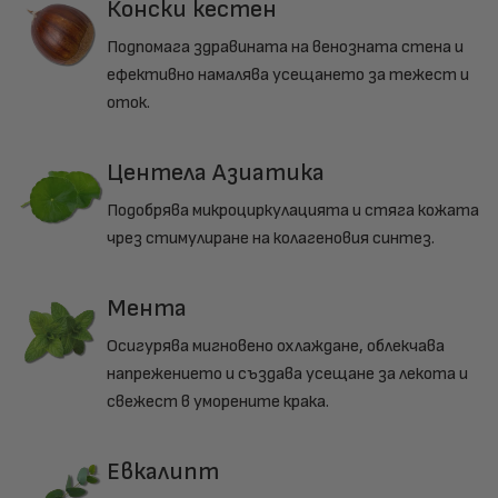
Конски кестен
Подпомага здравината на венозната стена и
ефективно намалява усещането за тежест и
оток.
Центела Азиатика
Подобрява микроциркулацията и стяга кожата
чрез стимулиране на колагеновия синтез.
Мента
Осигурява мигновено охлаждане, облекчава
напрежението и създава усещане за лекота и
свежест в уморените крака.
Евкалипт