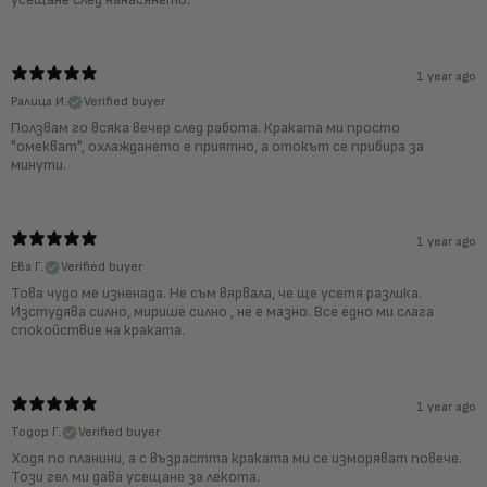
1 year ago
Ралица И.
Verified buyer
Ползвам го всяка вечер след работа. Краката ми просто
"омекват", охлаждането е приятно, а отокът се прибира за
минути.
1 year ago
Ева Г.
Verified buyer
Това чудо ме изненада. Не съм вярвала, че ще усетя разлика.
Изстудява силно, мирише силно , не е мазно. Все едно ми слага
спокойствие на краката.
1 year ago
Тодор Г.
Verified buyer
Ходя по планини, а с възрастта краката ми се изморяват повече.
Този гел ми дава усещане за лекота.