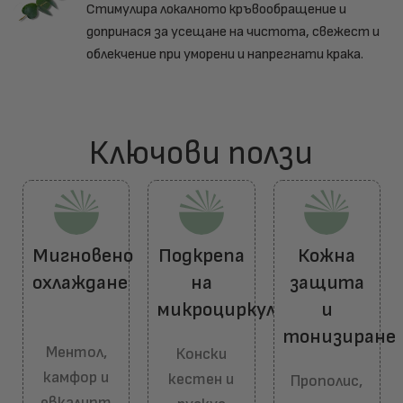
Стимулира локалното кръвообращение и
допринася за усещане на чистота, свежест и
облекчение при уморени и напрегнати крака.
Ключови ползи​
Мигновено
Подкрепа
Кожна
охлаждане
на
защита
микроциркулацията
и
тонизиране
Ментол,
Конски
камфор и
кестен и
Прополис,
евкалипт