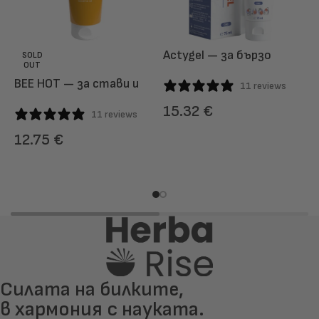
Actygel — за бързо
H
SOLD
OUT
облекчаване на
о
BEE HOT — за стави и
11 reviews
мускулни болки
х
мускулни болки
15.32
€
11 reviews
ДОБАВИ
12.75
€
ОЩЕ
Силата на билките,
в хармония с науката.