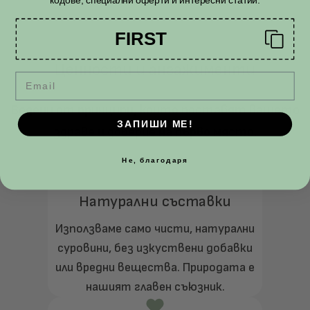
кодове, специални оферти и интересни статии.
FIRST
Ценности и ангажименти
Email
Водени от принципи, които поставят вашето
ЗАПИШИ МЕ!
здраве и доверие на първо място.
Не, благодаря
Натурални съставки
Използваме само чисти, натурални
суровини, без изкуствени добавки
или вредни вещества. Природата е
нашият главен съюзник.