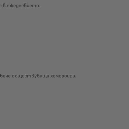
е в ежедневието:
и вече съществуващи хемороиди.