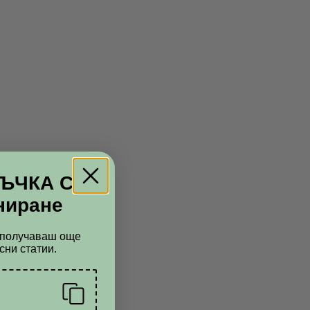
РЪЧКА С
ниране
а получaваш още
сни статии.