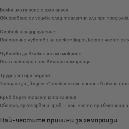
Болка или парене около ануса
Обикновено се усилва след тоалетна или при продълж
Сърбеж и раздразнение
Постоянно чувство на дискомфорт, което често се з
Чувство за влажност или мокрене
По-характерно при външни хемороиди.
Трудност при седене
Усещане за „възелче“, тежест или натиск в областта
Кръв върху тоалетната хартия
Светла, яркочервена кръв – най-често при вътрешни
Най-честите причини за хемороиди