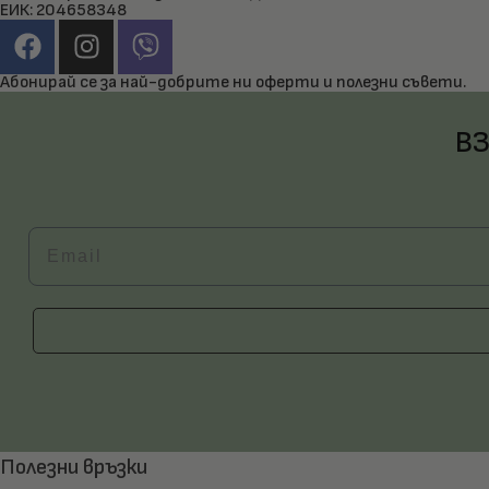
ЕИК: 204658348
Абонирай се за най-добрите ни оферти и полезни съвети.
ВЗ
Email
Полезни връзки