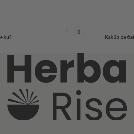
ъчки?
Какво са ба