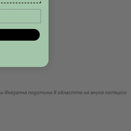
г
), ако:
ни епизоди.
или внезапна подутина в областта на ануса потърси