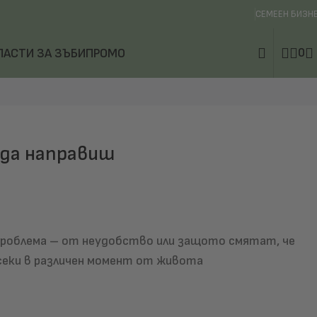
СЕМЕЕН БИЗН
0
ПАСТИ ЗА ЗЪБИ
ПРОМО
 да направиш
проблема – от неудобство или защото смятат, че
всеки в различен момент от живота