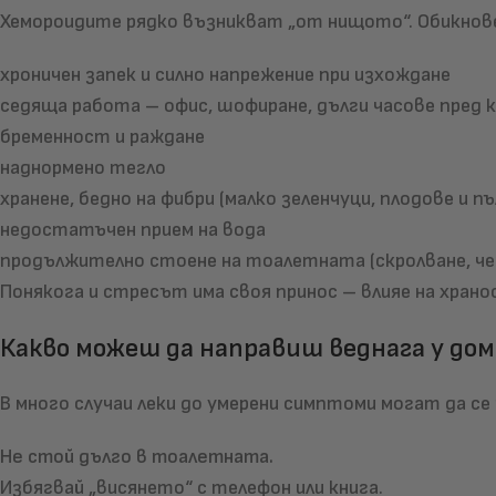
Хемороидите рядко възникват „от нищото“. Обикнове
хроничен запек и силно напрежение при изхождане
седяща работа – офис, шофиране, дълги часове пред
бременност и раждане
наднормено тегло
хранене, бедно на фибри (малко зеленчуци, плодове и п
недостатъчен прием на вода
продължително стоене на тоалетната (скролване, ч
Понякога и стресът има своя принос – влияе на хран
Какво можеш да направиш веднага у дом
В много случаи леки до умерени симптоми могат да се
Не стой дълго в тоалетната.
Избягвай „висянето“ с телефон или книга.