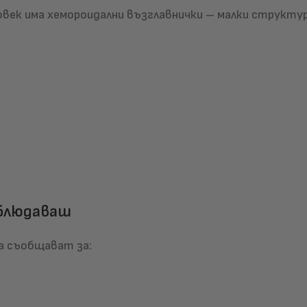
овек има хемороидални възглавнички – малки структу
аблюдаваш
а съобщават за: