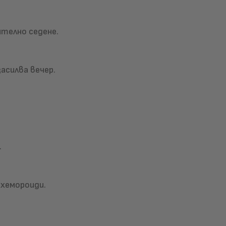
ително седене.
асилва вечер.
.
 хемороиди.