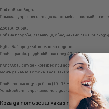
Пий повече вода.
Помага изпражненията да са по-меки и намалява напр
Добави фибри.
Повече плодове, зеленчуци, овес, ленено семе, пълнозъ
Избягвай продължителното седене.
Прави кратки раздвижвания през 40–60 минути.
Използвай студен компрес при подуване.
Може да намали отока и усещането за тежест.
Прави топли седящи бани (10–15 минути).
Успокояват напрежението и дискомфорта в зоната.
Кога да потърсиш лекар при хемороиди