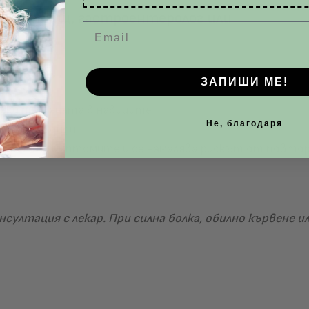
рактикуващ, гастроентеролог или
проктоло
Email
ЗАПИШИ МЕ!
еки промяната в навиците
Не, благодаря
ина хемороиди
лекчават симптомите и се намалява рискът от повтор
султация с лекар. При силна болка, обилно кървене 