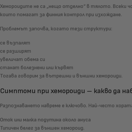
Хемороидите не са „нещо отделно“ в тялото. Всеки ч
които помагат за финния контрол при изхождане.
Проблемът започва, когато тези структури:
се възпалят
се разширят
увеличат обема си
станат болезнени или кървят
Тогава говорим за вътрешни и външни хемороиди.
Симптоми при хемороиди – какво да н
Разпознаването навреме е ключово. Най-често хорат
Оток или малка подутина около ануса
Типичен белег за външен хемороид.