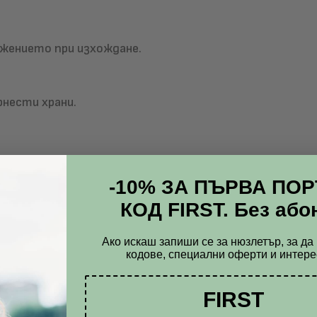
ежението при изхождане.
рнести храни.
-10% ЗА ПЪРВА ПО
КОД FIRST. Без або
Ако искаш запиши се за нюзлетър, за д
кодове, специални оферти и интере
FIRST