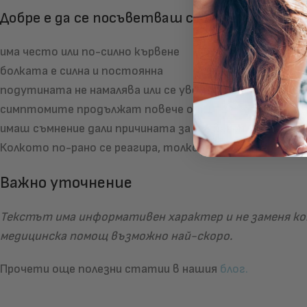
Добре е да се посъветваш с лекар (общоп
има често или по-силно кървене
болката е силна и постоянна
подутината не намалява или се увеличава
симптомите продължат повече от 1–2 седмици въпр
имаш съмнение дали причината за кървенето е наист
Колкото по-рано се реагира, толкова по-лесно се об
Важно уточнение
Текстът има информативен характер и не заменя кон
медицинска помощ възможно най-скоро.
Прочети още полезни статии в нашия
блог.