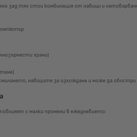
но зад тях стои комбинация от навици и натоварван
 компютър
ълнозърнести храни)
етене)
осмилането, навиците за изхождане и може да обостр
а
 повлияят с малки промени в ежедневието: