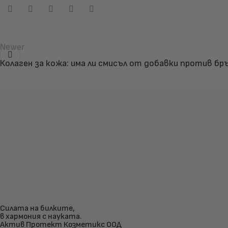
Newer
Колаген за кожа: има ли смисъл от добавки против бр
Силата на билките,
в хармония с науката.
Актив Протект Козметикс ООД