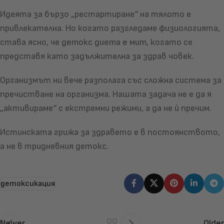
Идеята за бързо „рестартиране“ на тялото е
привлекателна. Но когато разгледаме физиологията,
става ясно, че
детокс диета е мит
, когато се
представя като задължителна за здрав човек.
Организмът ни вече разполага със сложна система за
пречистване на организма. Нашата задача не е да я
„активираме“ с екстремни режими, а да не ѝ пречим.
Истинската грижа за здравето е в постоянството,
а не в тридневния детокс.
детоксикация
Newer
Older