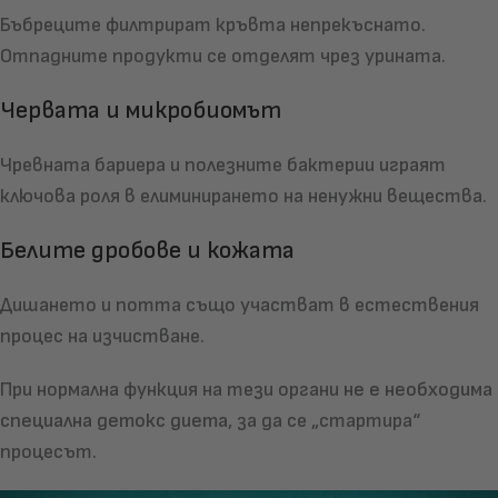
Бъбреците филтрират кръвта непрекъснато.
Отпадните продукти се отделят чрез урината.
Червата и микробиомът
Чревната бариера и полезните бактерии играят
ключова роля в елиминирането на ненужни вещества.
Белите дробове и кожата
Дишането и потта също участват в естествения
процес на изчистване.
При нормална функция на тези органи
не е необходима
специална детокс диета
, за да се „стартира“
процесът.