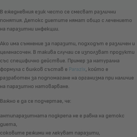
В ежедневния език често се смесват различни
понятия. Детокс диетите нямат общо с лечението
на паразитни инфекции.
Ако има съмнение за паразити, подходът е различен и
целенасочен. В такива случаи се използват продукти
със специфично действие. Пример за натурална
формула с билков състав е
Parazix
, който е
разработен за подпомагане на организма при наличие
на паразитно натоварване.
Важно е да се подчертае, че:
антипаразитната подкрепа не е равна на детокс
диета,
соковите режими не лекуват паразити,