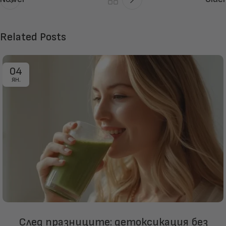
Related Posts
04
ЯН.
След празниците: детоксикация без