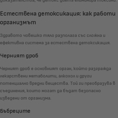
доказателства, че детокс диета елиминира токсини.
Естествена детоксикация: как работи
организмът
Здравото човешко тяло разполага със сложна и
ефективна система за естествена детоксикация.
Черният дроб
Черният дроб е основният орган, който разгражда
лекарствени метаболити, алкохол и други
потенциално вредни вещества. Той ги преобразува в
съединения, които могат да бъдат безопасно
изведени от организма.
Бъбреците