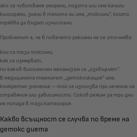
ако се чувстваме уморени, подути или сме качили
килограми, значи в тялото ни има „токсини“, които
трябва да бъдат изчистени.
Проблемът е, че в повечето реклами не се уточнява:
кои са тези токсини,
как се измерват,
по какъв биохимичен механизъм се „изхвърлят“.
В медицината терминът „детоксикация“ има
конкретно значение – той се използва при лечение на
отравяния или зависимости. Соков режим за три дни
не попада в тази категория.
Какво всъщност се случва по време на
детокс диета