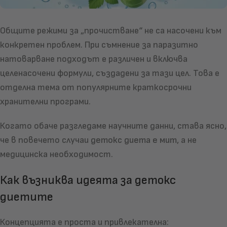
Общите режими за „прочистване“ не са насочени към
конкретен проблем. При съмнение за паразитно
натоварване подходът е различен и включва
целенасочени формули, създадени за тази цел. Това е
отделна тема от популярните краткосрочни
хранителни програми.
Когато обаче разгледаме научните данни, става ясно,
че в повечето случаи
детокс диета е мит
, а не
медицинска необходимост.
Как възниква идеята за детокс
диетите
Концепцията е проста и привлекателна: