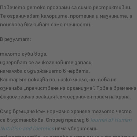
Повечето детокс програми са силно рестриктивни.
Те ограничават калориите, протеина и мазнините, а
понякога включват само течности.
В резултат:
тялото губи вода,
изчерпват се гликогеновите запаси,
намалява съдържанието в червата.
Кантарът показва по-ниско число, но това не
означава „пречистване на организма“. Това е временна
физиологична реакция към ограничен прием на храна.
След връщане към нормално хранене теглото често
се възстановява. Според преглед в
Journal of Human
Nutrition and Dietetics
няма убедителни