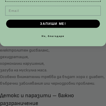
Рисковете от модерните детокс
Email
продукти
ЗАПИШИ МЕ!
Някои детокс продукти съдържат слабителни билки
или стимулиращи вещества. Продължителната
Не, благодаря
употреба може да доведе до:
електролитен дисбаланс,
дехидратация,
хормонални нарушения,
загуба на мускулна маса.
Особено внимателни трябва да бъдат хора с диабет,
бъбречни заболявания или чернодробни проблеми.
Детокс и паразити – важно
разграничение